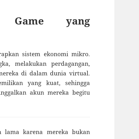
m Game yang
rapkan sistem ekonomi mikro.
gka, melakukan perdagangan,
mereka di dalam dunia virtual.
emilikan yang kuat, sehingga
nggalkan akun mereka begitu
n lama karena mereka bukan