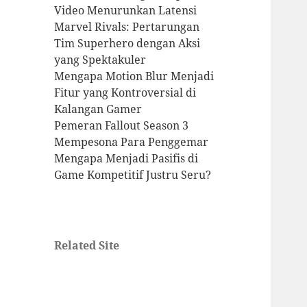
Video Menurunkan Latensi
Marvel Rivals: Pertarungan
Tim Superhero dengan Aksi
yang Spektakuler
Mengapa Motion Blur Menjadi
Fitur yang Kontroversial di
Kalangan Gamer
Pemeran Fallout Season 3
Mempesona Para Penggemar
Mengapa Menjadi Pasifis di
Game Kompetitif Justru Seru?
Related Site