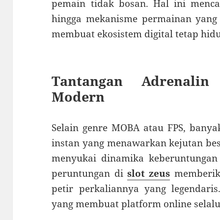
pemain tidak bosan. Hal ini menca
hingga mekanisme permainan yang se
membuat ekosistem digital tetap hid
Tantangan Adrenali
Modern
Selain genre MOBA atau FPS, banya
instan yang menawarkan kejutan bes
menyukai dinamika keberuntungan
peruntungan di
slot zeus
memberika
petir perkaliannya yang legendaris.
yang membuat platform online selalu 