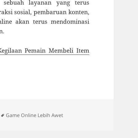
n sebuah layanan yang terus
aksi sosial, pembaruan konten,
nline akan terus mendominasi
n.
 Kegilaan Pemain Membeli Item
Tag
Game Online Lebih Awet