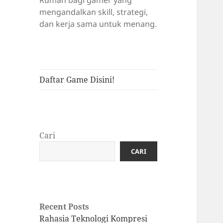
Rumah bagi gamer yang
mengandalkan skill, strategi,
dan kerja sama untuk menang.
Daftar Game Disini!
Cari
CARI
Recent Posts
Rahasia Teknologi Kompresi