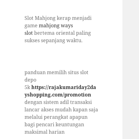
Slot Mahjong kerap menjadi
game
mahjong ways
slot
bertema oriental paling
sukses sepanjang waktu.
panduan memilih situs slot
depo
5k
https://rajakumariday2da
yshopping.com/promotion
dengan sistem adil transaksi
lancar akses mudah kapan saja
melalui perangkat apapun
bagi pencari keuntungan
maksimal harian