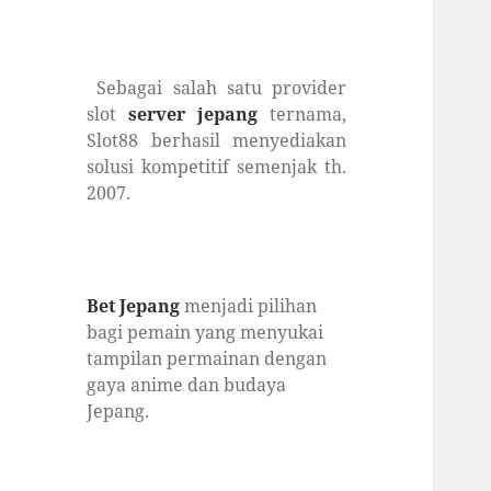
Sebagai salah satu provider
slot
server jepang
ternama,
Slot88 berhasil menyediakan
solusi kompetitif semenjak th.
2007.
Bet Jepang
menjadi pilihan
bagi pemain yang menyukai
tampilan permainan dengan
gaya anime dan budaya
Jepang.