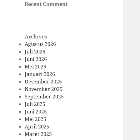
Recent Comment
Archives
Agustus 2026
Juli 2026
Juni 2026
Mei 2026
Januari 2026
Desember 2025
November 2025
September 2025
Juli 2025
Juni 2025
Mei 2025
April 2025
Maret 2025