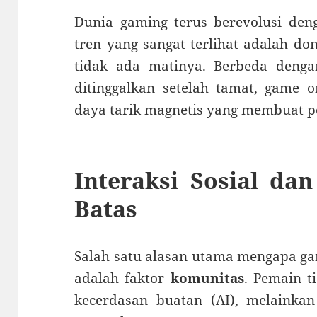
Dunia gaming terus berevolusi den
tren yang sangat terlihat adalah do
tidak ada matinya. Berbeda denga
ditinggalkan setelah tamat, game o
daya tarik magnetis yang membuat p
Interaksi Sosial da
Batas
Salah satu alasan utama mengapa gam
adalah faktor
komunitas
. Pemain 
kecerdasan buatan (AI), melainkan