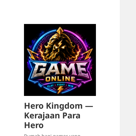
Hero Kingdom —
Kerajaan Para
Hero