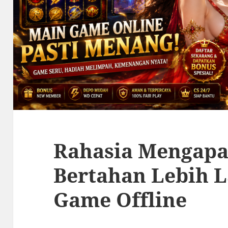
Rahasia Mengapa
Bertahan Lebih 
Game Offline