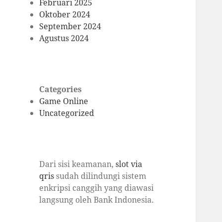
Februari 2025
Oktober 2024
September 2024
Agustus 2024
Categories
Game Online
Uncategorized
Dari sisi keamanan,
slot via
qris
sudah dilindungi sistem
enkripsi canggih yang diawasi
langsung oleh Bank Indonesia.