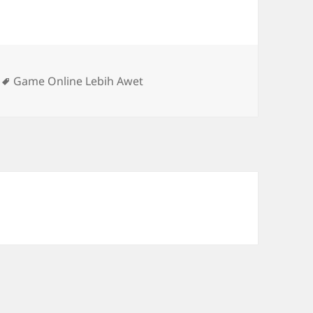
Tag
Game Online Lebih Awet