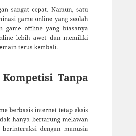
gan sangat cepat. Namun, satu
minasi game online yang seolah
n game offline yang biasanya
nline lebih awet dan memiliki
emain terus kembali.
n Kompetisi Tanpa
e berbasis internet tetap eksis
tidak hanya bertarung melawan
 berinteraksi dengan manusia