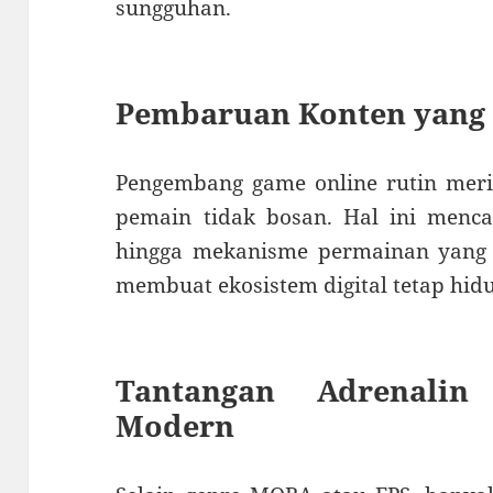
sungguhan.
Pembaruan Konten yang 
Pengembang game online rutin mer
pemain tidak bosan. Hal ini menca
hingga mekanisme permainan yang se
membuat ekosistem digital tetap hid
Tantangan Adrenali
Modern