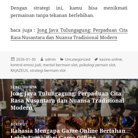
Dengan strategi ini, kamu bisa menikmati
permainan tanpa tekanan berlebihan.
baca juga :
Jong Java Tulungagung: Perpaduan Cita
Rasa Nusantara dan Nuansa Tradisional Modern
Diposkan
Penulis
Kategori
Tag
2026-01-30
admin
Uncategorized
kasino online
,
pada
kontrol emosi judi
,
mental bermain slot
,
psikologi pemain slot
,
RAJAZEUS
,
strategi bermain slot
Navigasi
SEBELUMNYA
pos
Jong Java Tulungagung: Perpaduan Cita
Pos
Rasa Nusantara dan Nuansa Tradisional
sebelumnya:
Modern
BERIKUT
Rahasia Mengapa Game Online Bertahan
Pos
Lebih Lama dari Game Offline