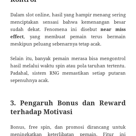
Dalam slot online, hasil yang hampir menang sering
menciptakan sensasi bahwa kemenangan besar
sudah dekat. Fenomena ini disebut
near miss
effect
, yang membuat pemain terus bermain
meskipun peluang sebenarnya tetap acak.
Selain itu, banyak pemain merasa bisa mengontrol
hasil melalui waktu spin atau pola taruhan tertentu.
Padahal, sistem RNG memastikan setiap putaran
sepenuhnya acak.
3. Pengaruh Bonus dan Reward
terhadap Motivasi
Bonus, free spin, dan promosi dirancang untuk
meningkatkan keterlibatan pemain. Fitur ini