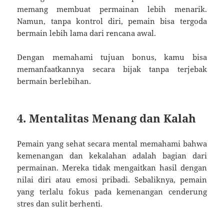
memang membuat permainan lebih menarik.
Namun, tanpa kontrol diri, pemain bisa tergoda
bermain lebih lama dari rencana awal.
Dengan memahami tujuan bonus, kamu bisa
memanfaatkannya secara bijak tanpa terjebak
bermain berlebihan.
4. Mentalitas Menang dan Kalah
Pemain yang sehat secara mental memahami bahwa
kemenangan dan kekalahan adalah bagian dari
permainan. Mereka tidak mengaitkan hasil dengan
nilai diri atau emosi pribadi. Sebaliknya, pemain
yang terlalu fokus pada kemenangan cenderung
stres dan sulit berhenti.