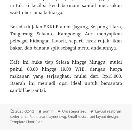
untuk si kecil-si kecil bermain sambil merasakan
waktu bersama keluarga.
Berada di Jalan SKKI Pondok Jagung, Serpong Utara,
Tangerang Selatan, Kampoeng Aer menyajikan
pelbagai hidangan favorit, seperti cirek rujak, ikan
bakar, dan banana split sebagai menu andalannya.
Kafe ini buka tiap Selasa hingga Minggu, mulai
pukul 08.00 hingga 19.00 WIB, dengan harga
makanan yang terjangkau, mulai dari Rp15.000.
Daerah ini menjadi opsi ideal untuk bersantap
sambil bersantai.
Diposkan
Penulis
Kategori
Tag
2025-02-12
admin
Uncategorized
Layout restoran
pada
sederhana
,
Restaurant layout dwg
,
Small restaurant layout design
,
Template Floor Plan