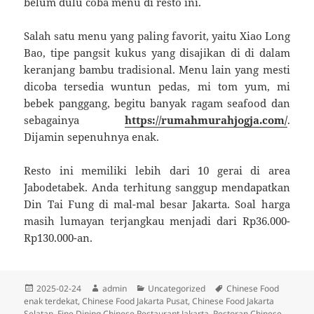
belum dulu coba menu di resto ini.
Salah satu menu yang paling favorit, yaitu Xiao Long
Bao, tipe pangsit kukus yang disajikan di di dalam
keranjang bambu tradisional. Menu lain yang mesti
dicoba tersedia wuntun pedas, mi tom yum, mi
bebek panggang, begitu banyak ragam seafood dan
sebagainya
https://rumahmurahjogja.com/
.
Dijamin sepenuhnya enak.
Resto ini memiliki lebih dari 10 gerai di area
Jabodetabek. Anda terhitung sanggup mendapatkan
Din Tai Fung di mal-mal besar Jakarta. Soal harga
masih lumayan terjangkau menjadi dari Rp36.000-
Rp130.000-an.
Diposkan
Penulis
Kategori
Tag
2025-02-24
admin
Uncategorized
Chinese Food
pada
enak terdekat
,
Chinese Food Jakarta Pusat
,
Chinese Food Jakarta
Selatan
,
Fine Dining Chinese Restaurant Jakarta
,
Restoran Chinese